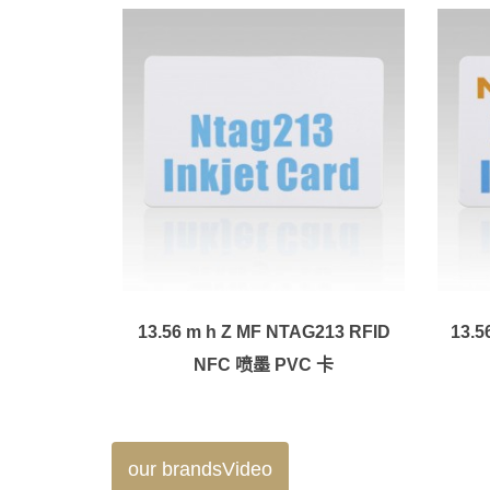
13.56 m h Z MF NTAG213 RFID
13.
NFC 喷墨 PVC 卡
our brandsVideo