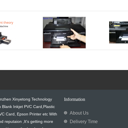
enzhen Xinyetong Technology
Information
in Blank Inkjet PVC Card,Plastic
About Us
VC Card, Epson Printer etc With
od reputaion ,It's getting more
Delivery Time