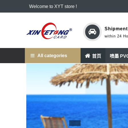
Welcome to XYT store !
Shipment
within 24 H
All categories
首页
喷墨 PV