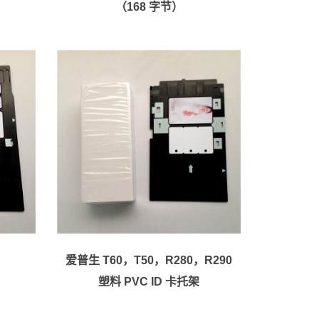
（168 字节）
、
爱普生 T60，T50，R280，R290
塑料 PVC ID 卡托架