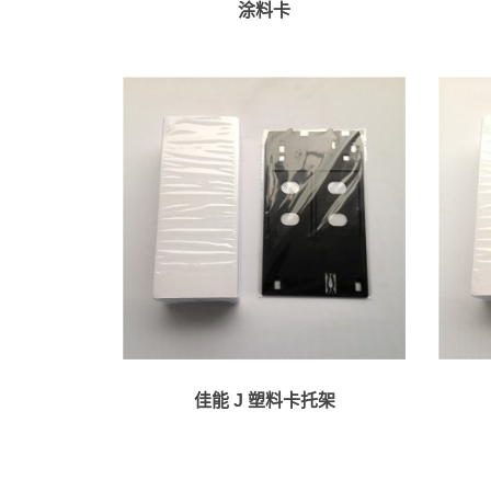
涂料卡
佳能 J 塑料卡托架