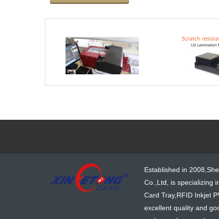
Established in 2008,Sh
Co.,Ltd, is specializing 
Card Tray,RFID Inkjet P
excellent quality and go